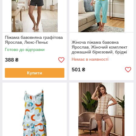
Піжама бавовняна графітова
Ярослав, Люкс-Пеньє
Жіноча піжама бавовна
Ярослав, Жіночий комплект
Готово до відправки
домашній бірюзовий, бріджі
та футболка
388
Немає в наявності
₴
501
₴
Купити