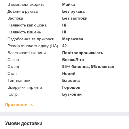
В комплект входить
Майка
Довжина рукава
Без рукава
Застібка
Без застібки
Наявність капюшона
Ні
Наявність кишень
Ні
Оздоблення та прикраси
Мережива
Розмір жіночого одягу (UA)
42
Властивості тканини
Повітропроникність
Сезон
Весна/Літо
Склад
95% бавовна, 5% еластан
Стан
Новий
Тип тканини
Бавовна
Візерунки і принти
Горошок
Колір
Бузковий
Приховати
Умови доставки