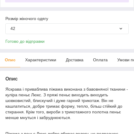
Розмір жіночого одягу
42
Готово до відправки
Опис
Характеристики
Доставка
Оплата
Умови п
Опис
Яскрава і приваблива піжама виконана з бавовняної тканини -
куліра пеньє Люкс. З пряжі пеньє виходить виходить
шовковистий, блискучий і дуже гарний трикотаж. Він не
кашлатиться, добре тримає форму, тепло, більш стійкий до
стирання. Крім того, вироби з трикотажного полотна пеньє
менше мнуться і забруднюються.
Піжама з пеньє Люкс добре вбирає вологу, не подразнює