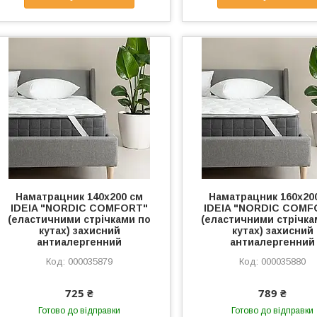
Наматрацник 140х200 см
Наматрацник 160х20
IDEIA "NORDIC СOMFORT"
IDEIA "NORDIC СOMF
(еластичними стрічками по
(еластичними стрічка
кутах) захисний
кутах) захисний
антиалергенний
антиалергенний
000035879
000035880
725 ₴
789 ₴
Готово до відправки
Готово до відправки