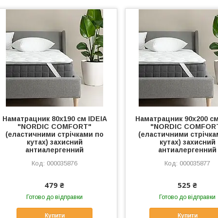
Наматрацник 80х190 см IDEIA
Наматрацник 90х200 см
"NORDIC СOMFORT"
"NORDIC СOMFOR
(еластичними стрічками по
(еластичними стрічка
кутах) захисний
кутах) захисний
антиалергенний
антиалергенний
000035876
000035877
479 ₴
525 ₴
Готово до відправки
Готово до відправки
Купити
Купити