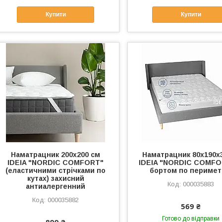
Купити
Купити
Наматрацник 200х200 см
Наматрацник 80х190х
IDEIA "NORDIC СOMFORT"
IDEIA "NORDIC COMFO
(еластичними стрічками по
бортом по перимет
кутах) захисний
000035883
антиалергенний
000035882
569 ₴
Готово до відправки
899 ₴