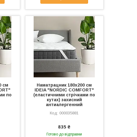
0 см
Наматрацник 180х200 см
ORT"
IDEIA "NORDIC СOMFORT"
ми по
(еластичними стрічками по
кутах) захисний
антиалергенний
000035881
835 ₴
Готово до відправки