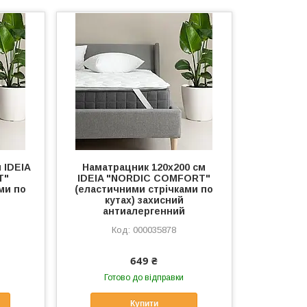
 IDEIA
Наматрацник 120х200 см
T"
IDEIA "NORDIC СOMFORT"
ми по
(еластичними стрічками по
кутах) захисний
антиалергенний
000035878
649 ₴
Готово до відправки
Купити