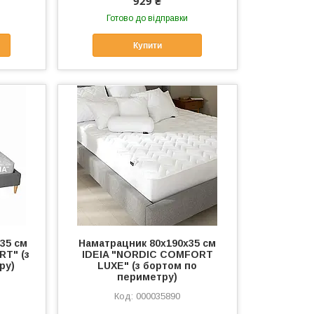
929 ₴
Готово до відправки
Купити
35 см
Наматрацник 80х190х35 см
RT" (з
IDEIA "NORDIC СOMFORT
ру)
LUXE" (з бортом по
периметру)
000035890