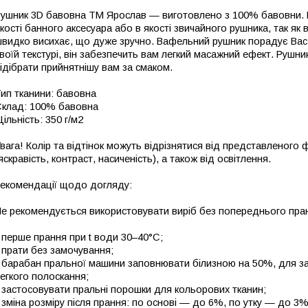
ушник 3D бавовна ТМ Ярослав — виготовлено з 100% бавовни. В
кості банного аксесуара або в якості звичайного рушника, так як 
видко висихає, що дуже зручно. Вафельний рушник порадує Вас 
воїй текстурі, він забезпечить вам легкий масажний ефект. Рушни
ідібрати прийнятнішу вам за смаком.
ип тканини: бавовна
клад: 100% бавовна
ільність: 350 г/м2
вага! Колір та відтінок можуть відрізнятися від представленого
яскравість, контраст, насиченість), а також від освітлення.
екомендації щодо догляду:
е рекомендується використовувати виріб без попереднього пра
 перше прання при t води 30–40°C;
 прати без замочування;
 барабан пральної машини заповнювати білизною на 50%, для з
егкого полоскання;
 застосовувати пральні порошки для кольорових тканин;
 зміна розміру після прання: по основі — до 6%, по утку — до 3%