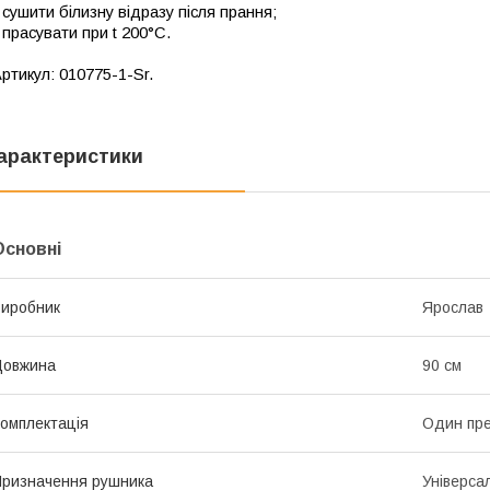
 сушити білизну відразу після прання;
 прасувати при t 200°C.
ртикул: 010775-1-Sr.
арактеристики
Основні
иробник
Ярослав
Довжина
90 см
омплектація
Один пр
ризначення рушника
Універса