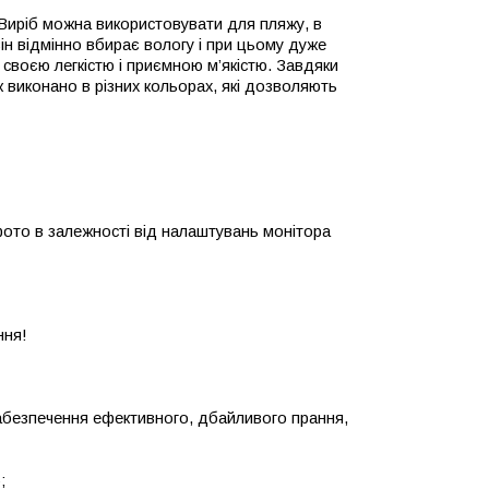
иріб можна використовувати для пляжу, в
він відмінно вбирає вологу і при цьому дуже
своєю легкістю і приємною м’якістю. Завдяки
к виконано в різних кольорах, які дозволяють
 фото в залежності від налаштувань монітора
ння!
абезпечення ефективного, дбайливого прання,
;