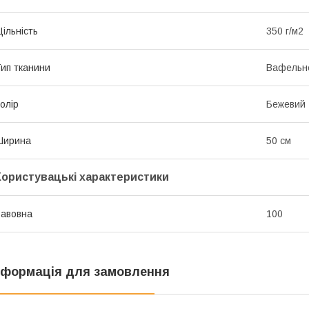
ільність
350 г/м2
ип тканини
Вафельн
олір
Бежевий
Ширина
50 см
Користувацькі характеристики
авовна
100
нформація для замовлення