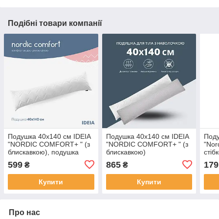
Подібні товари компанії
Подушка 40х140 см IDEIA
Подушка 40х140 см IDEIA
Поду
"NORDIC COMFORT+ " (з
"NORDIC COMFORT+ " (з
"Nor
блискавкою), подушка
блискавкою)
стіб
антиалергенна
599
865
179
₴
₴
Купити
Купити
Про нас