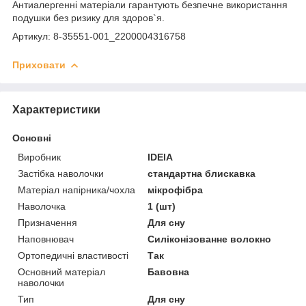
Антиалергенні матеріали гарантують безпечне використання
подушки без ризику для здоров`я.
Артикул: 8-35551-001_2200004316758
Приховати
Характеристики
Основні
Виробник
IDEIA
Застібка наволочки
стандартна блискавка
Матеріал напірника/чохла
мікрофібра
Наволочка
1 (шт)
Призначення
Для сну
Наповнювач
Силіконізованне волокно
Ортопедичні властивості
Так
Основний матеріал
Бавовна
наволочки
Тип
Для сну