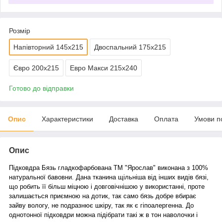
Розмір
Напівторний 145х215
Двоспальний 175х215
Євро 200х215
Евро Макси 215х240
Готово до відправки
Опис
Характеристики
Доставка
Оплата
Умови п
Опис
Підковдра Бязь гладкофарбована ТМ "Ярослав" виконана з 100%
натуральної бавовни. Дана тканина щільніша від інших видів бязі,
що робить її більш міцною і довговічнішою у використанні, проте
залишається приємною на дотик, так само бязь добре вбирає
зайву вологу, не подразнює шкіру, так як є гіпоалергенна. До
однотонної підковдри можна підібрати такі ж в тон наволочки і