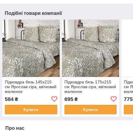
Подібні товари компанії
Підковдра бязь 145х215
Підковдра бязь 175х215
Підк
см Ярослав сіра, квітковий
см Ярослав сіра, квітковий
см Я
малюнок
малюнок
мал
584
695
775
₴
₴
Купити
Купити
Про нас