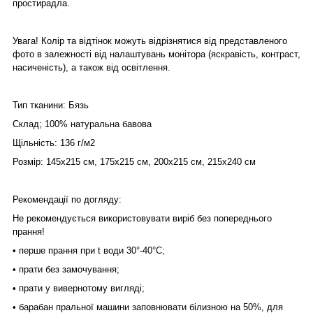
простирадла.
Увага! Колір та відтінок можуть відрізнятися від представленого
фото в залежності від налаштувань монітора (яскравість, контраст,
насиченість), а також від освітлення.
Тип тканини: Бязь
Склад; 100% натуральна бавова
Щільність: 136 г/м2
Розмір: 145х215 см, 175х215 см, 200х215 см, 215х240 см
Рекомендації по догляду:
Не рекомендується використовувати виріб без попереднього
прання!
• перше прання при t води 30°-40°C;
• прати без замочування;
• прати у вивернотому вигляді;
• барабан пральної машини заповнювати білизною на 50%, для