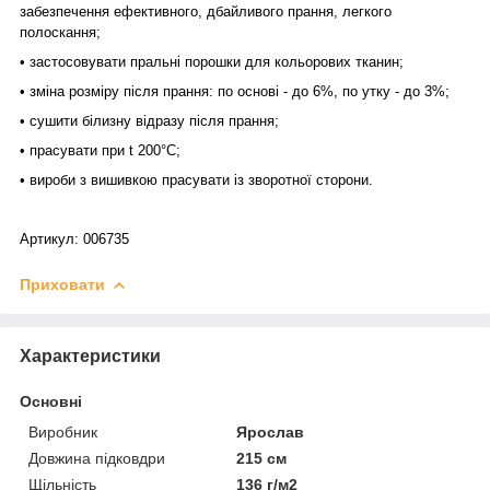
забезпечення ефективного, дбайливого прання, легкого
полоскання;
• застосовувати пральні порошки для кольорових тканин;
• зміна розміру після прання: по основі - до 6%, по утку - до 3%;
• сушити білизну відразу після прання;
• прасувати при t 200°С;
• вироби з вишивкою прасувати із зворотної сторони.
Артикул: 006735
Приховати
Характеристики
Основні
Виробник
Ярослав
Довжина підковдри
215 см
Щільність
136 г/м2