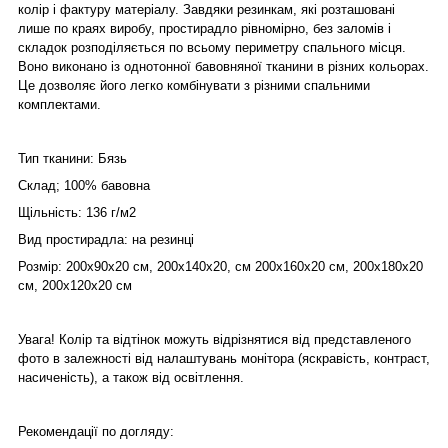
колір і фактуру матеріалу. Завдяки резинкам, які розташовані
лише по краях виробу, простирадло рівномірно, без заломів і
складок розподіляється по всьому периметру спального місця.
Воно виконано із однотонної бавовняної тканини в різних кольорах.
Це дозволяє його легко комбінувати з різними спальними
комплектами.
Тип тканини: Бязь
Склад; 100% бавовна
Щільність: 136 г/м2
Вид простирадла: на резинці
Розмір: 200х90х20 см, 200х140х20, см 200х160х20 см, 200х180х20
см, 200х120х20 см
Увага! Колір та відтінок можуть відрізнятися від представленого
фото в залежності від налаштувань монітора (яскравість, контраст,
насиченість), а також від освітлення.
Рекомендації по догляду: