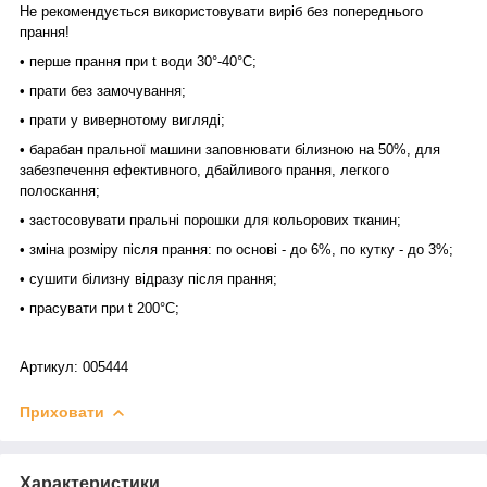
Не рекомендується використовувати виріб без попереднього
прання!
• перше прання при t води 30°-40°C;
• прати без замочування;
• прати у вивернотому вигляді;
• барабан пральної машини заповнювати білизною на 50%, для
забезпечення ефективного, дбайливого прання, легкого
полоскання;
• застосовувати пральні порошки для кольорових тканин;
• зміна розміру після прання: по основі - до 6%, по кутку - до 3%;
• сушити білизну відразу після прання;
• прасувати при t 200°С;
Артикул: 005444
Приховати
Характеристики