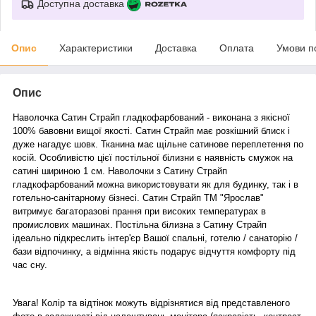
Доступна доставка
Опис
Характеристики
Доставка
Оплата
Умови п
Опис
Наволочка Сатин Страйп гладкофарбований - виконана з якісної
100% бавовни вищої якості. Сатин Страйп має розкішний блиск і
дуже нагадує шовк. Тканина має щільне сатинове переплетення по
косій. Особливістю цієї постільної білизни є наявність смужок на
сатині шириною 1 см. Наволочки з Сатину Страйп
гладкофарбований можна використовувати як для будинку, так і в
готельно-санітарному бізнесі. Сатин Страйп ТМ "Ярослав"
витримує багаторазові прання при високих температурах в
промислових машинах. Постільна білизна з Сатину Страйп
ідеально підкреслить інтер'єр Вашої спальні, готелю / санаторію /
бази відпочинку, а відмінна якість подарує відчуття комфорту під
час сну.
Увага! Колір та відтінок можуть відрізнятися від представленого