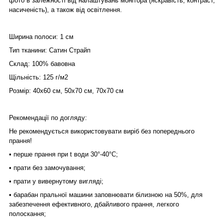
фото в залежності від налаштувань монітора (яскравість, контраст,
насиченість), а також від освітлення.
Ширина полоси: 1 см
Тип тканини: Сатин Страйп
Склад: 100% бавовна
Щільність: 125 г/м2
Розмір: 40х60 см, 50х70 см, 70х70 см
Рекомендації по догляду:
Не рекомендується використовувати виріб без попереднього
прання!
• перше прання при t води 30°-40°C;
• прати без замочування;
• прати у вивернутому вигляді;
• барабан пральної машини заповнювати білизною на 50%, для
забезпечення ефективного, дбайливого прання, легкого
полоскання;