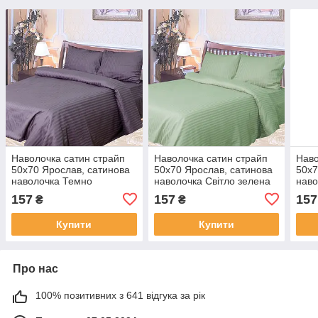
Наволочка сатин страйп
Наволочка сатин страйп
Наво
50х70 Ярослав, сатинова
50х70 Ярослав, сатинова
50х7
наволочка Темно
наволочка Світло зелена
наво
фіолетова
157
157
157
₴
₴
Купити
Купити
Про нас
100% позитивних з 641 відгука за рік