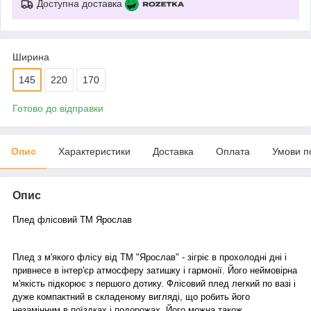
Доступна доставка
Ширина
145
220
170
Готово до відправки
Опис
Характеристики
Доставка
Оплата
Умови п
Опис
Плед флісовий ТМ Ярослав
Плед з м'якого флісу від ТМ "Ярослав" - зігріє в прохолодні дні і
привнесе в інтер'єр атмосферу затишку і гармонії. Його неймовірна
м'якість підкорює з першого дотику. Флісовий плед легкий по вазі і
дуже компактний в складеному вигляді, що робить його
незамінним в поїздках і подорожах. Його можна також