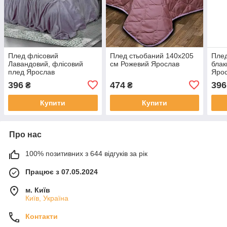
Плед флісовий
Плед стьобаний 140х205
Плед
Лавандовий, флісовий
см Рожевий Ярослав
блак
плед Ярослав
Яро
396
474
396
₴
₴
Купити
Купити
Про нас
100% позитивних з 644 відгуків за рік
Працює з 07.05.2024
м. Київ
Київ, Україна
Контакти