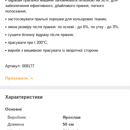
• барабан пральної машини заповнювати білизною на 50%, для
забезпечення ефективного, дбайливого прання, легкого
полоскання;
• застосовувати пральні порошки для кольорових тканин;
• зміна розміру після прання: по основі - до 6%, по утку - до 3%;
• сушити білизну відразу після прання;
• прасувати при t 200°С;
• вироби з вишивкою прасувати із зворотної сторони.
Артикул: 009177
Приховати
Характеристики
Основні
Виробник
Ярослав
Довжина
50 см