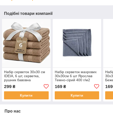
Подібні товари компанії
Набір серветок 30х30 см
Набір серветок махрових
Набі
IDEIA, 6 шт, серветка,
30х30см 6 шт Ярослав
30х3
рушник бавовна
Темно-сірий 400 г/м2
Беже
299
169
169
₴
₴
Купити
Купити
Про нас