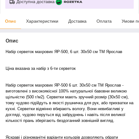
Доступна доставка
Опис
Характеристики
Доставка
Оплата
Умови п
Опис
Набір серветок махрових ЯР-500, 6 шт. 30х50 см ТМ Ярослав
Ціна вказана за набір з 6-ти серветок
Набір серветок махрових ЯР-500 6 шт. 30х50 см ТМ Ярослав -
виготовлені з високоякісної 100% натуральної бавовни великою
щільністю (500 г/м2). Серветки мають зручний розмір (30х50 см),
тому чудово підійдуть в якості рушничка для рук, або прихватки на
кухні. Серветки відмінно вбирають вологу. Вони невибагливі у
догляді, чудово перуться від забруднень і навіть після великої
кількості прань зберігають бездоганний зовнішній вигляд.
Яскраві і різноманітні варіанти кольорів дозволяють обрати