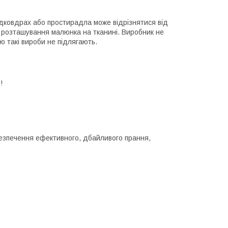
дковдрах або простирадла може відрізнятися від
і розташування малюнка на тканині. Виробник не
ю такі вироби не підлягають.
!
езпечення ефективного, дбайливого прання,