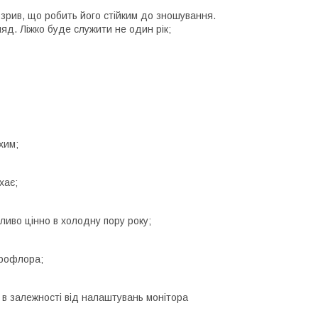
озрив, що робить його стійким до зношування.
ляд. Ліжко буде служити не один рік;
хим;
хає;
бливо цінно в холодну пору року;
ікрофлора;
о в залежності від налаштувань монітора