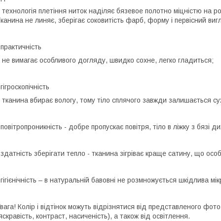
 технологія плетіння ниток наділяє бязевое полотно міцністю на р
канина не линяє, зберігає соковитість фарб, форму і первісний виг
 практичність
 не вимагає особливого догляду, швидко сохне, легко гладиться;
 гігроскопічність
 тканина вбирає вологу, тому тіло сплячого завжди залишається су
 повітропроникність - добре пропускає повітря, тіло в ліжку з бязі ди
 здатність зберігати тепло - тканина зігріває краще сатину, що осо
 гігієнічність – в натуральній бавовні не розмножується шкідлива м
вага! Колір і відтінок можуть відрізнятися від представленого фот
яскравість, контраст, насиченість), а також від освітлення.