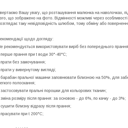
вертаємо Вашу увагу, що розташування малюнка на наволочках, пі
ого, що зображено на фото. Відмінності можливі через особливост
озглядає таку невідповідність шлюбом, тому обміну або поверненн
екомендації щодо догляду:
е рекомендується використовувати виріб без попереднього прання
 перше прання при t води 30°-40°C;
 прати без замочування;
 прати у вивернутому вигляді;
 барабан пральної машини заповнювати білизною на 50%, для заб
егкого полоскання;
 застосовувати пральні порошки для кольорових тканин;
 зміна розміру після прання: за основою - до 6%, по качку - до 3%;
 сушити білизну відразу після прання;
 прасувати при t 200°С;