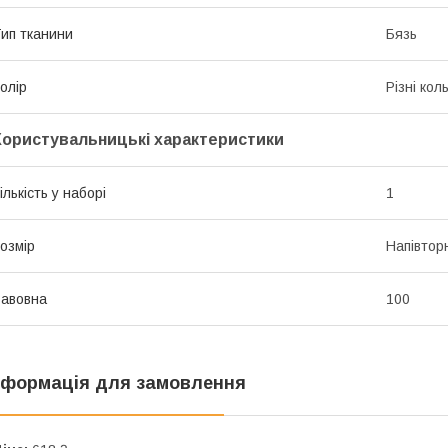
ип тканини
Бязь
олір
Різні кол
Користувальницькі характеристики
ількість у наборі
1
озмір
Напівтор
авовна
100
нформація для замовлення