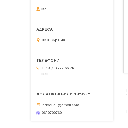
Іван
Київ, Україна
+380 (63) 227-66-26
Іван
П
1
indogua3@gmail.com
П
0630700760
-