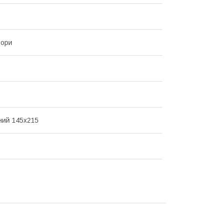
ьори
ний 145х215