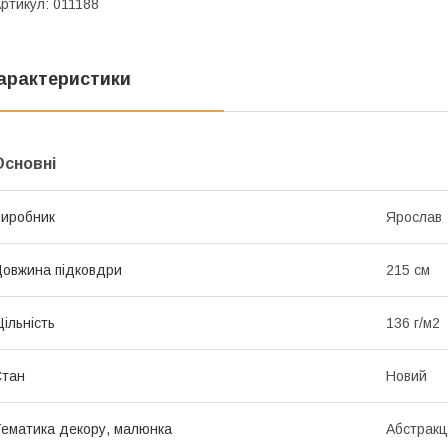
ртикул: 011188
арактеристики
Основні
иробник
Ярослав
овжина підковдри
215 см
ільність
136 г/м2
Стан
Новий
ематика декору, малюнка
Абстракц