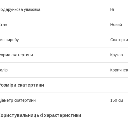
одарункова упаковка
Ні
Стан
Новий
ип виробу
Скатерт
орма скатертини
Кругла
олір
Коричне
Розміри скатертини
іаметр скатертини
150 см
Користувальницькі характеристики