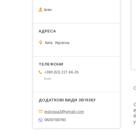
Іван
Київ, Україна
+380 (63) 227-66-26
Іван
С
С
к
indogua3@gmail.com
б
0630700760
у