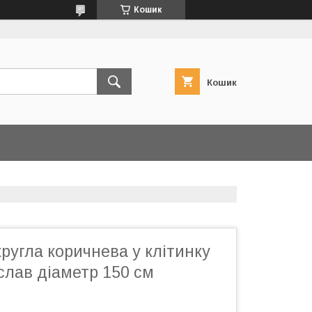
Кошик
Кошик
ругла коричнева у клітинку
слав діаметр 150 см