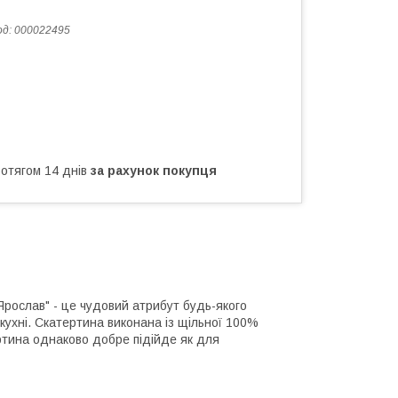
од:
000022495
ротягом 14 днів
за рахунок покупця
Ярослав" - це чудовий атрибут будь-якого
 кухні. Скатертина виконана із щільної 100%
ртина однаково добре підійде як для