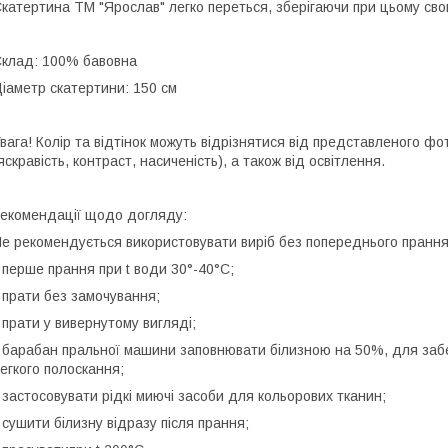
катертина ТМ "Ярослав" легко переться, зберігаючи при цьому свою 
клад: 100% бавовна
іаметр скатертини: 150 см
вага! Колір та відтінок можуть відрізнятися від представленого ф
яскравість, контраст, насиченість), а також від освітлення.
екомендації щодо догляду:
е рекомендується використовувати виріб без попереднього прання
 перше прання при t води 30°-40°C;
 прати без замочування;
 прати у вивернутому вигляді;
 барабан пральної машини заповнювати білизною на 50%, для заб
егкого полоскання;
 застосовувати рідкі миючі засоби для кольорових тканин;
 сушити білизну відразу після прання;