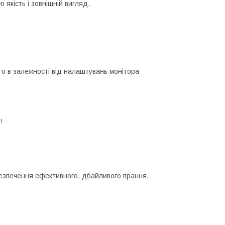
якість і зовнішній вигляд.
ото в залежності від налаштувань монітора
!
езпечення ефективного, дбайливого прання,