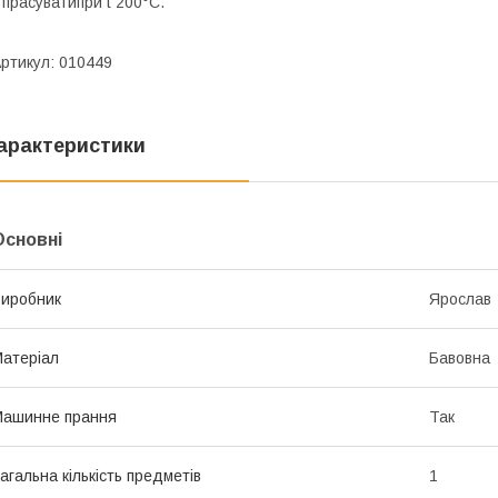
 прасуватипри t 200°С.
ртикул: 010449
арактеристики
Основні
иробник
Ярослав
атеріал
Бавовна
Машинне прання
Так
агальна кількість предметів
1