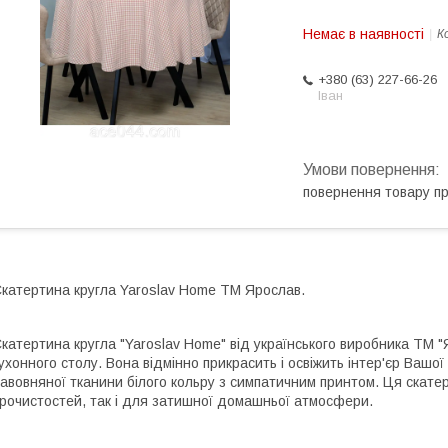
Немає в наявності
К
+380 (63) 227-66-26
Іван
повернення товару п
катертина кругла Yaroslav Home ТМ Ярослав.
катертина кругла "Yaroslav Home" від українського виробника ТМ "
ухонного столу. Вона відмінно прикрасить і освіжить інтер'єр Вашої
авовняної тканини білого кольру з симпатичним принтом. Ця скате
рочистостей, так і для затишної домашньої атмосфери.