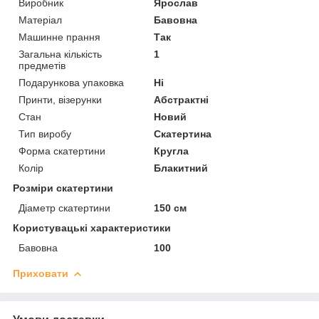
Виробник
Ярослав
Матеріал
Бавовна
Машинне прання
Так
Загальна кількість
1
предметів
Подарункова упаковка
Ні
Принти, візерунки
Абстрактні
Стан
Новий
Тип виробу
Скатертина
Форма скатертини
Кругла
Колір
Блакитний
Розміри скатертини
Діаметр скатертини
150 см
Користувацькі характеристики
Бавовна
100
Приховати