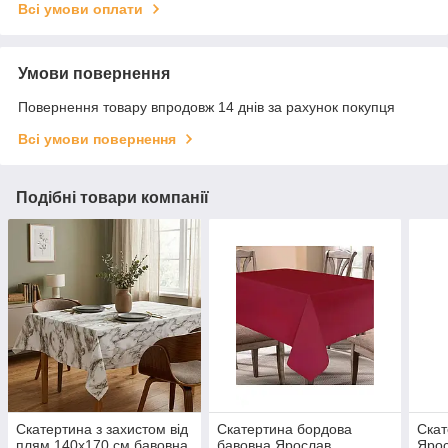
Всі умови оплати
Умови повернення
Повернення товару впродовж 14 днів за рахунок покупця
Всі умови повернення
Подібні товари компанії
Скатертина з захистом від
Скатертина бордова
Скат
плям 140х170 см бавовна,
бавовна Ярослав
Ярос