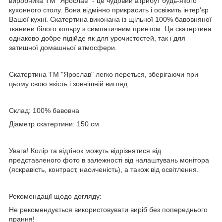
виробника ТМ "Ярослав" - це чудовий атрибут будь-якого
кухонного столу. Вона відмінно прикрасить і освіжить інтер'єр
Вашої кухні. Скатертина виконана із щільної 100% бавовняної
тканини білого кольру з симпатичним принтом. Ця скатертина
однаково добре підійде як для урочистостей, так і для
затишної домашньої атмосфери.
Скатертина ТМ "Ярослав" легко переться, зберігаючи при
цьому свою якість і зовнішній вигляд.
Склад: 100% бавовна
Діаметр скатертини: 150 см
Увага! Колір та відтінок можуть відрізнятися від
представленого фото в залежності від налаштувань монітора
(яскравість, контраст, насиченість), а також від освітлення.
Рекомендації щодо догляду:
Не рекомендується використовувати виріб без попереднього
прання!