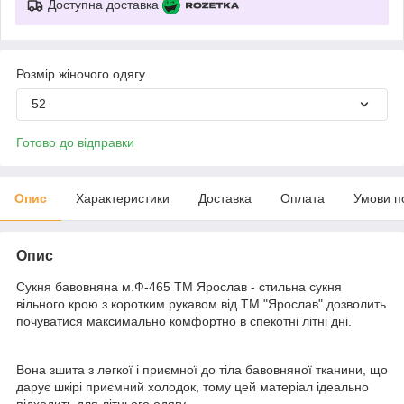
Доступна доставка
Розмір жіночого одягу
52
Готово до відправки
Опис
Характеристики
Доставка
Оплата
Умови п
Опис
Сукня бавовняна м.Ф-465 ТМ Ярослав - стильна сукня
вільного крою з коротким рукавом від ТМ "Ярослав" дозволить
почуватися максимально комфортно в спекотні літні дні.
Вона зшита з легкої і приємної до тіла бавовняної тканини, що
дарує шкірі приємний холодок, тому цей матеріал ідеально
підходить для літнього одягу.