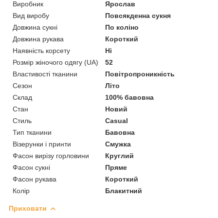
Виробник
Ярослав
Вид виробу
Повсякденна сукня
Довжина сукні
По коліно
Довжина рукава
Короткий
Наявність корсету
Ні
Розмір жіночого одягу (UA)
52
Властивості тканини
Повітропроникність
Сезон
Літо
Склад
100% бавовна
Стан
Новий
Стиль
Casual
Тип тканини
Бавовна
Візерунки і принти
Смужка
Фасон вирізу горловини
Круглий
Фасон сукні
Пряме
Фасон рукава
Короткий
Колір
Блакитний
Приховати