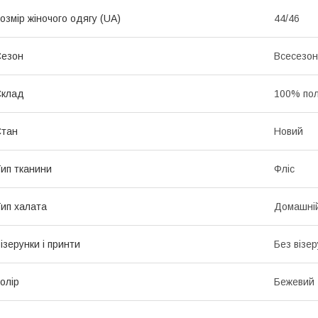
озмір жіночого одягу (UA)
44/46
Сезон
Всесезо
Склад
100% по
Стан
Новий
ип тканини
Фліс
ип халата
Домашні
ізерунки і принти
Без візер
олір
Бежевий