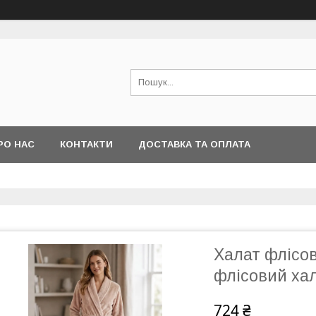
РО НАС
КОНТАКТИ
ДОСТАВКА ТА ОПЛАТА
Халат флісо
флісовий ха
724 ₴