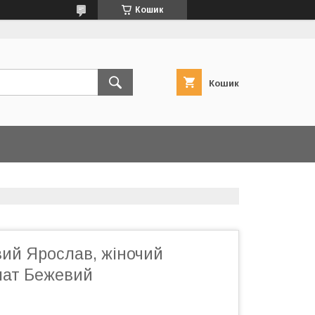
Кошик
Кошик
вий Ярослав, жіночий
лат Бежевий