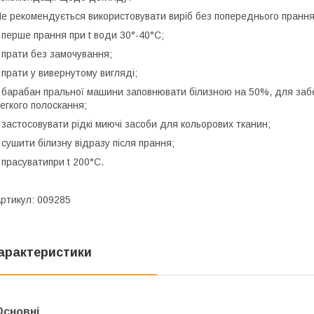
е рекомендується використовувати виріб без попереднього прання
 перше прання при t води 30°-40°C;
 прати без замочування;
 прати у вивернутому вигляді;
 барабан пральної машини заповнювати білизною на 50%, для заб
егкого полоскання;
 застосовувати рідкі миючі засоби для кольорових тканин;
 сушити білизну відразу після прання;
 прасуватипри t 200°С.
ртикул: 009285
арактеристики
Основні