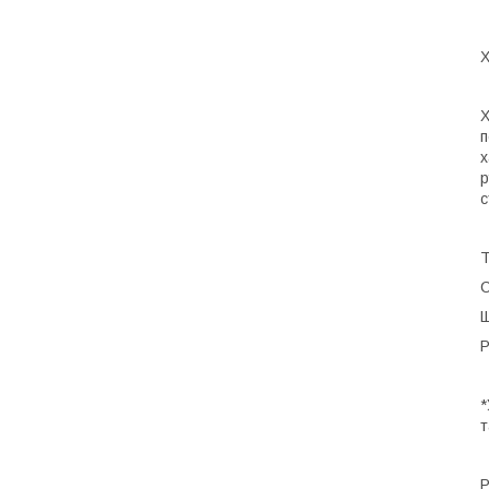
Х
Х
п
х
р
с
Т
С
Щ
Р
*
т
Р