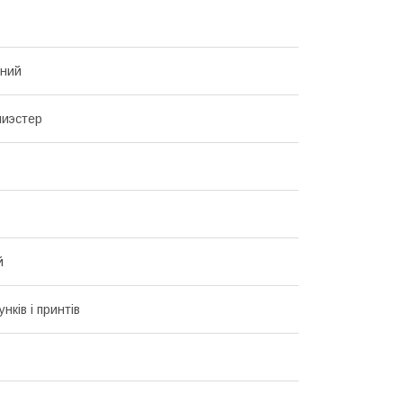
нний
лиэстер
й
унків і принтів