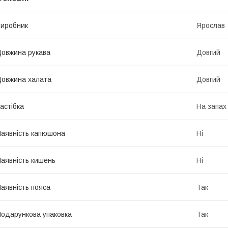
иробник
Ярослав
овжина рукава
Довгий
овжина халата
Довгий
астібка
На запах
аявність капюшона
Ні
аявність кишень
Ні
аявність пояса
Так
одарункова упаковка
Так