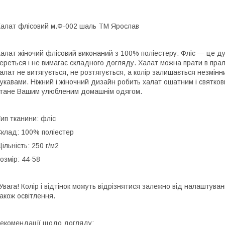
алат флісовий м.Ф-002 шаль ТМ Ярослав
алат жіночий флісовий виконаний з 100% поліестеру. Фліс — це дуж
ереться і не вимагає складного догляду. Халат можна прати в прал
алат не витягується, не розтягується, а колір залишається незмінн
укавами. Ніжний і жіночний дизайн робить халат ошатним і святко
тане Вашим улюбленим домашнім одягом.
ип тканини: фліс
клад: 100% поліестер
ільність: 250 г/м2
озмір: 44-58
Увага! Колір і відтінок можуть відрізнятися залежно від налаштувань
акож освітлення.
екомендації щодо догляду: