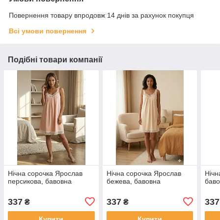
Повернення товару впродовж 14 днів за рахунок покупця
Всі умови повернення
Подібні товари компанії
Нічна сорочка Ярослав
Нічна сорочка Ярослав
Нічн
персикова, бавовна
бежева, бавовна
бав
337
337
337
₴
₴
Купити
Купити