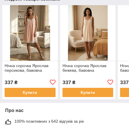
Нічна сорочка Ярослав
Нічна сорочка Ярослав
Нічн
персикова, бавовна
бежева, бавовна
бав
337
337
337
₴
₴
Купити
Купити
Про нас
100% позитивних з 642 відгуків за рік