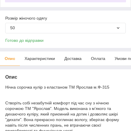
Розмір жіночого одягу
50
Готово до відправки
Опис
Характеристики
Доставка
Оплата
Умови п
Опис
Нічна сорочка кулір з еластаном ТМ Ярослав м.Ф-315
Створіть собі незабутній комфорт під час сну з нічною
сорочкою ТМ "Ярослав". Модель виконана з м'якого та
дихаючого куліру, який приємний на дотик і дозволяє шкірі
"дихати". Вона прекрасно поглинає вологу, зберігає форму
навіть після численних прань, не втрачаючи своєї
привабливості та функціональності.