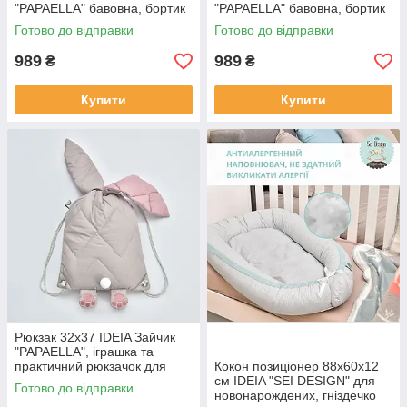
"PAPAELLA" бавовна, бортик
"PAPAELLA" бавовна, бортик
валики захисні у дитяче
валики захисні у дитяче
Готово до відправки
Готово до відправки
ліжечко
ліжечко
989
989
₴
₴
Купити
Купити
Рюкзак 32х37 IDEIA Зайчик
"PAPAELLA", іграшка та
практичний рюкзачок для
Кокон позиціонер 88х60х12
дітей
см IDEIA "SEI DESIGN" для
Готово до відправки
новонарождених, гніздечко