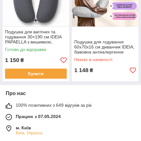
Подушка для вагітних та
годування 30×190 см IDEIA
PAPAELLA з вишивкою,
Подушка для годування
гіпоалергенна
60х70х16 см диванчик IDEIA,
Готово до відправки
бавовна антиалергенне
волокно
1 150
Немає в наявності
₴
1 148
₴
Купити
Про нас
100% позитивних з 649 відгуків за рік
Працює з 07.05.2024
м. Київ
Київ, Україна