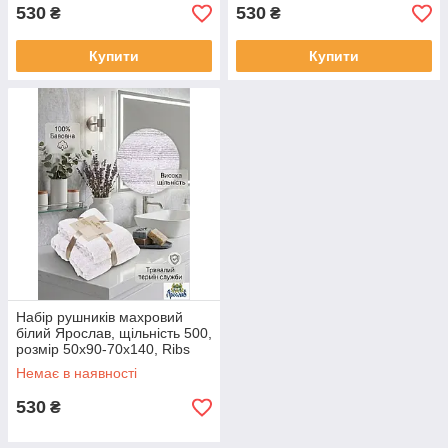
530
530
₴
₴
Купити
Купити
Набір рушників махровий
білий Ярослав, щільність 500,
розмір 50х90-70х140, Ribs
2шт
Немає в наявності
530
₴