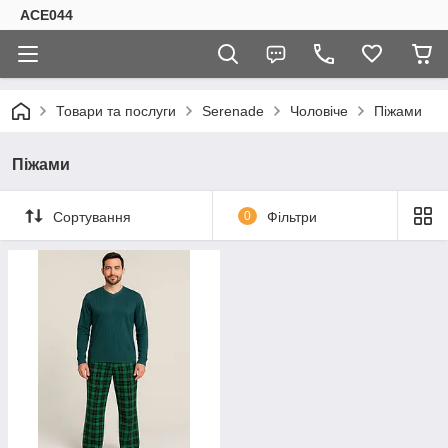
ACE044
Товари та послуги
Serenade
Чоловіче
Піжами
Піжами
Сортування
0
Фільтри