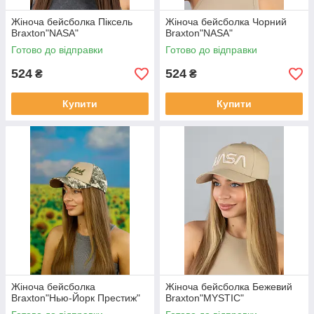
Жіноча бейсболка Піксель
Жіноча бейсболка Чорний
Braxton"NASA"
Braxton"NASA"
Готово до відправки
Готово до відправки
524
524
₴
₴
Купити
Купити
Жіноча бейсболка
Жіноча бейсболка Бежевий
Braxton"Нью-Йорк Престиж"
Braxton"MYSTIC"