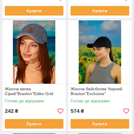
Купити
Купити
Жіноча кепка
Жіноча бейсболка Чорний
Сірий"Braxton"Ediko Grid
Braxton"Exclusive"
Готово до відправки
Готово до відправки
242
574
₴
₴
Купити
Купити