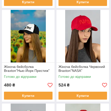
Купити
Купити
Жіноча бейсболка
Жіноча бейсболка Червоний
Braxton"Нью-Йорк Престиж"
Braxton"NASA"
Готово до відправки
Готово до відправки
480
524
₴
₴
Купити
Купити